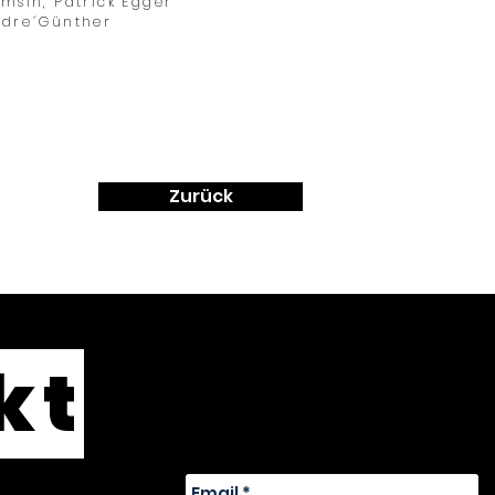
Gamsin,
Patrick Egger
ndre´Günther
Zurück
kt