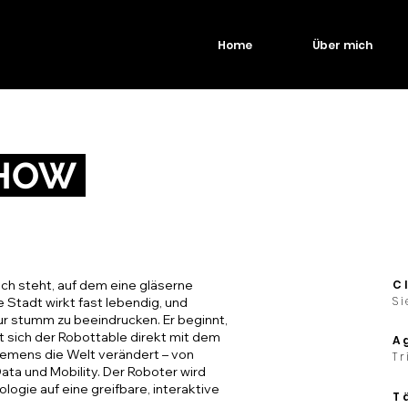
Home
Über mich
SHOW
isch steht, auf dem eine gläserne
C
S
ie Stadt wirkt fast lebendig, und
 nur stumm zu beeindrucken. Er beginnt,
et sich der Robottable direkt mit dem
A
Siemens die Welt verändert – von
Tr
ata und Mobility. Der Roboter wird
ogie auf eine greifbare, interaktive
T