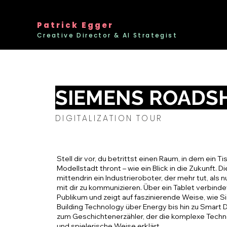
Patrick Egger
Creative Director & AI Strategist
SIEMENS ROAD
DIGITALIZATION TOUR
Stell dir vor, du betrittst einen Raum, in dem ein T
Modellstadt thront – wie ein Blick in die Zukunft. D
mittendrin ein Industrieroboter, der mehr tut, als
mit dir zu kommunizieren. Über ein Tablet verbind
Publikum und zeigt auf faszinierende Weise, wie 
Building Technology über Energy bis hin zu Smart D
zum Geschichtenerzähler, der die komplexe Technol
und spielerische Weise erklärt.