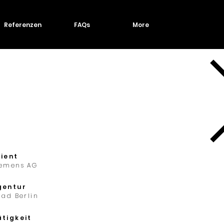
Referenzen
FAQs
More
lient
iemens AG
gentur
iad Berlin
ätigkeit