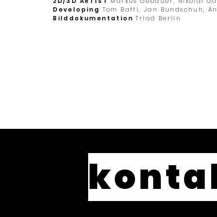
2D/3D ARTIST
Markus Gebauer
, Nikolai 
Developing
Tom Baffi, Jan Bundschuh, A
Bilddokumentation
Triad Berlin
konta